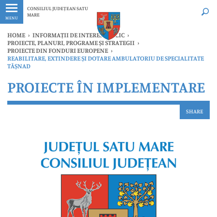
Ultimele
Oricând
CONSILIUL JUDEȚEAN SATU
MARE
MENU
HOME
›
INFORMAȚII DE INTERES PUBLIC
›
PROIECTE, PLANURI, PROGRAME ȘI STRATEGII
›
PROIECTE DIN FONDURI EUROPENE
›
REABILITARE, EXTINDERE ȘI DOTARE AMBULATORIU DE SPECIALITATE
TĂȘNAD
PROIECTE ÎN IMPLEMENTARE
SHARE