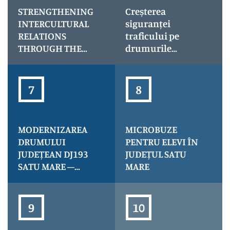
resilience-
STRENGTHENING
Creșterea
Climate Synergy
INTERCULTURAL
siguranței
RELATIONS
traficului pe
THROUGH THE
drumurile
DEVELOPMENT OF
județene în
CULTURAL
județul Satu Mare
INSTITUTIONS IN
– iluminarea
SATU MARE
trecerilor de
COUNTY AND
pietoni
SZABOLCS-
MODERNIZAREA
MICROBUZE
SZATMÁR-BEREG
DRUMULUI
PENTRU ELEVI ÎN
COUNTY –
JUDEȚEAN DJ193
JUDEȚUL SATU
CultuRO-HUb
SATU MARE –
MARE
BORLEȘTI –
LIMITA DE JUDEȚ
MARAMUREȘ, KM
1+300 – 41+300