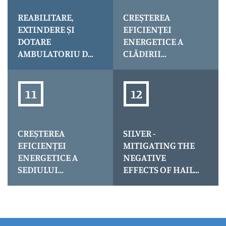
REABILITARE,
CREȘTEREA
EXTINDERE ȘI
EFICIENȚEI
DOTARE
ENERGETICE A
AMBULATORIU DE
CLĂDIRII
SPECIALITATE
SPITALULUI
TĂȘNAD
ORĂȘENESC
NEGREȘTI OAȘ
(CLĂDIRE SPITAL
NOU), JUDEȚUL
SATU MARE
CREȘTEREA
SILVER -
EFICIENȚEI
MITIGATING THE
ENERGETICE A
NEGATIVE
SEDIULUI
EFFECTS OF HAIL
ADMINISTRATIV
IN SATU MARE
AL CONSILIULUI
COUNTY
JUDEȚEAN SATU
MARE