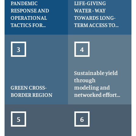
PANDEMIC
LIFE-GIVING
RESPONSE AND
WATER - WAY
OPERATIONAL
TOWARDS LONG-
TACTICS FOR
TERM ACCESS TO
ENHANCED
HEALTH - acronim
CONTAINMENT
LIFE
AND TRACKING,
acronim PROTECT
Sustainable yield
through
GREEN CROSS-
modeling and
BORDER REGION
networked efforts
for riverbank and
dams governance
underlying
community
climate