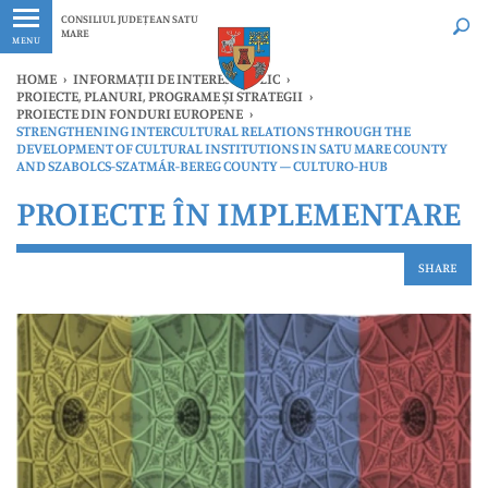
Ultimele
Oricând
CONSILIUL JUDEȚEAN SATU
MARE
MENU
HOME
›
INFORMAȚII DE INTERES PUBLIC
›
PROIECTE, PLANURI, PROGRAME ȘI STRATEGII
›
PROIECTE DIN FONDURI EUROPENE
›
STRENGTHENING INTERCULTURAL RELATIONS THROUGH THE
DEVELOPMENT OF CULTURAL INSTITUTIONS IN SATU MARE COUNTY
AND SZABOLCS-SZATMÁR-BEREG COUNTY – CULTURO-HUB
PROIECTE ÎN IMPLEMENTARE
SHARE