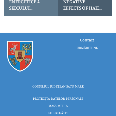
ENERGETICE A
NEGATIVE
SEDIULUI
EFFECTS OF HAIL
ADMINISTRATIV
IN SATU MARE
AL CONSILIULUI
COUNTY
JUDEȚEAN SATU
MARE
Contact
URMĂRIȚI-NE
CONSILIUL JUDEȚEAN SATU MARE
PROTECȚIA DATELOR PERSONALE
MASS-MEDIA
FII PREGĂTIT