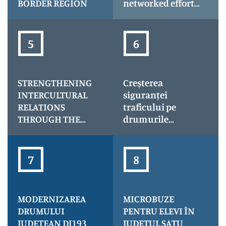
BORDER REGION
networked efforts
for riverbank and
dams governance
underlying
community
climate
resilience-
STRENGTHENING
Creșterea
Climate Synergy
INTERCULTURAL
siguranței
RELATIONS
traficului pe
THROUGH THE
drumurile
DEVELOPMENT OF
județene în
CULTURAL
județul Satu Mare
INSTITUTIONS IN
– iluminarea
SATU MARE
trecerilor de
COUNTY AND
pietoni
SZABOLCS-
MODERNIZAREA
MICROBUZE
SZATMÁR-BEREG
DRUMULUI
PENTRU ELEVI ÎN
COUNTY –
JUDEȚEAN DJ193
JUDEȚUL SATU