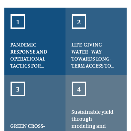
PANDEMIC
LIFE-GIVING
RESPONSE AND
WATER - WAY
OPERATIONAL
TOWARDS LONG-
TACTICS FOR
TERM ACCESS TO
ENHANCED
HEALTH - acronim
CONTAINMENT
LIFE
AND TRACKING,
acronim PROTECT
Sustainable yield
through
GREEN CROSS-
modeling and