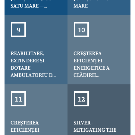
CultuRO-HUb
SATU MARE –
MARE
BORLEȘTI –
LIMITA DE JUDEȚ
MARAMUREȘ, KM
1+300 – 41+300
REABILITARE,
CREȘTEREA
EXTINDERE ȘI
EFICIENȚEI
DOTARE
ENERGETICE A
AMBULATORIU DE
CLĂDIRII
SPECIALITATE
SPITALULUI
TĂȘNAD
ORĂȘENESC
NEGREȘTI OAȘ
(CLĂDIRE SPITAL
NOU), JUDEȚUL
SATU MARE
CREȘTEREA
SILVER -
EFICIENȚEI
MITIGATING THE