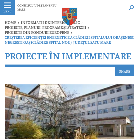
Ultimele
Oricând
CONSILIUL JUDEȚEAN SATU
MARE
MENU
HOME
›
INFORMAȚII DE INTERES PUBLIC
›
PROIECTE, PLANURI, PROGRAME ȘI STRATEGII
›
PROIECTE DIN FONDURI EUROPENE
›
CREȘTEREA EFICIENȚEI ENERGETICE A CLĂDIRII SPITALULUI ORĂȘENESC
NEGREȘTI OAȘ (CLĂDIRE SPITAL NOU), JUDEȚUL SATU MARE
PROIECTE ÎN IMPLEMENTARE
SHARE