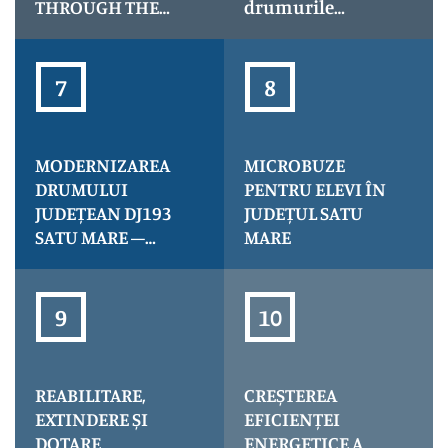
THROUGH THE
drumurile
DEVELOPMENT OF
județene în
CULTURAL
județul Satu Mare
INSTITUTIONS IN
– iluminarea
SATU MARE
trecerilor de
COUNTY AND
pietoni
SZABOLCS-
MODERNIZAREA
MICROBUZE
SZATMÁR-BEREG
DRUMULUI
PENTRU ELEVI ÎN
COUNTY –
JUDEȚEAN DJ193
JUDEȚUL SATU
CultuRO-HUb
SATU MARE –
MARE
BORLEȘTI –
LIMITA DE JUDEȚ
MARAMUREȘ, KM
1+300 – 41+300
REABILITARE,
CREȘTEREA
EXTINDERE ȘI
EFICIENȚEI
DOTARE
ENERGETICE A