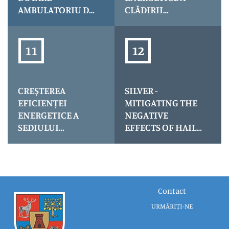
AMBULATORIU DE
CLĂDIRII
SPECIALITATE
SPITALULUI
TĂȘNAD
ORĂȘENESC
NEGREȘTI OAȘ
(CLĂDIRE SPITAL
NOU), JUDEȚUL
SATU MARE
CREȘTEREA
SILVER -
EFICIENȚEI
MITIGATING THE
ENERGETICE A
NEGATIVE
SEDIULUI
EFFECTS OF HAIL
ADMINISTRATIV
IN SATU MARE
AL CONSILIULUI
COUNTY
JUDEȚEAN SATU
MARE
Contact
URMĂRIȚI-NE