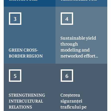
ENHANCED
HEALTH - acronim
CONTAINMENT
LIFE
AND TRACKING,
acronim PROTECT
Sustainable yield
through
GREEN CROSS-
modeling and
BORDER REGION
networked efforts
for riverbank and
dams governance
underlying
community
climate
resilience-
STRENGTHENING
Creșterea
Climate Synergy
INTERCULTURAL
siguranței
RELATIONS
traficului pe