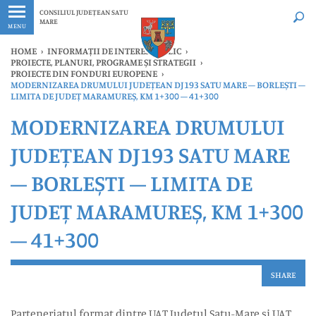
Ultimele
Oricând
CONSILIUL JUDEȚEAN SATU
MARE
MENU
HOME
›
INFORMAȚII DE INTERES PUBLIC
›
PROIECTE, PLANURI, PROGRAME ȘI STRATEGII
›
PROIECTE DIN FONDURI EUROPENE
›
MODERNIZAREA DRUMULUI JUDEȚEAN DJ193 SATU MARE – BORLEȘTI –
LIMITA DE JUDEȚ MARAMUREȘ, KM 1+300 – 41+300
MODERNIZAREA DRUMULUI
JUDEȚEAN DJ193 SATU MARE
– BORLEȘTI – LIMITA DE
JUDEȚ MARAMUREȘ, KM 1+300
– 41+300
SHARE
Parteneriatul format dintre UAT Județul Satu-Mare și UAT