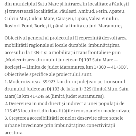
din municipiul Satu Mare și intrarea în localitatea Păulești
și traversează localitățile: Păulești, Ambud, Petin, Apateu,
Culciu Mic, Culciu Mare, Cărăşeu, Lipău, Valea Vinului,
Roșiori, Pomi, Borlești, până la limita cu jud. Maramureș.
Obiectivul general al proiectului îl reprezintă dezvoltarea
mobilității regionale și locale durabile, îmbunătățirea
accesului la TEN-T și a mobilității transfrontaliere prin
„Modernizarea drumului județean DJ 193 Satu Mare –
Borlești – Limita de județ Maramureș, km 1+300 – 41+300”.
Obiectivele specifice ale proiectului sunt:
1. Modernizarea a 39.923 km drum județean pe tronsonul
drumului județean DJ 193 de la km 1+325 (limită Mun. Satu
Mare) la km 41+248.60(limită județ Maramureș).
2. Deservirea în mod direct și indirect a unei populații de
115.453 locuitori, din localitățile tronsoanelor modernizate.
3. Creșterea accesibilității zonelor deservite către zonele
urbane învecinate prin îmbunătățirea conectivității
acestora.