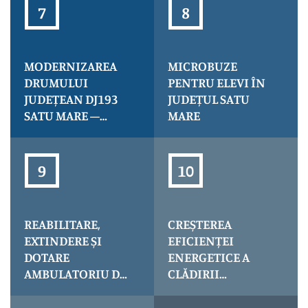
INSTITUTIONS IN
– iluminarea
SATU MARE
trecerilor de
COUNTY AND
pietoni
SZABOLCS-
MODERNIZAREA
MICROBUZE
SZATMÁR-BEREG
DRUMULUI
PENTRU ELEVI ÎN
COUNTY –
JUDEȚEAN DJ193
JUDEȚUL SATU
CultuRO-HUb
SATU MARE –
MARE
BORLEȘTI –
LIMITA DE JUDEȚ
MARAMUREȘ, KM
1+300 – 41+300
REABILITARE,
CREȘTEREA
EXTINDERE ȘI
EFICIENȚEI
DOTARE
ENERGETICE A
AMBULATORIU DE
CLĂDIRII
SPECIALITATE
SPITALULUI
TĂȘNAD
ORĂȘENESC