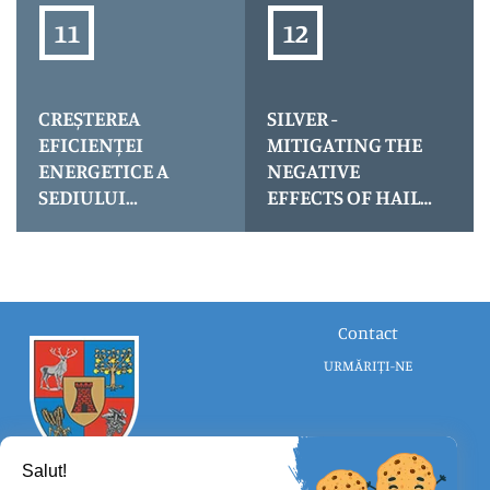
NEGREȘTI OAȘ
(CLĂDIRE SPITAL
NOU), JUDEȚUL
SATU MARE
CREȘTEREA
SILVER -
EFICIENȚEI
MITIGATING THE
ENERGETICE A
NEGATIVE
SEDIULUI
EFFECTS OF HAIL
ADMINISTRATIV
IN SATU MARE
AL CONSILIULUI
COUNTY
JUDEȚEAN SATU
MARE
Contact
URMĂRIȚI-NE
Salut!