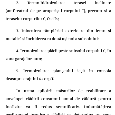
2. Termo-hidroizolarea terasei înclinate
(amfiteatrul de pe acoperișul corpului T), precum și a
teraselor corpurilor C, O si Ps;
3. Înlocuirea tâmplăriei exterioare din lemn și
metalică și închiderea cu două uși noi a subsolului;
4. Termoizolarea plăcii peste subsolul corpului C, în
zona garajelor auto;
5. Termoizolarea planșeului ieșit în consola
deasupra etajului 4, corp T.
În urma aplicării măsurilor de reabilitare a
anvelopei clădirii consumul anual de căldură pentru
încălzire va fi redus semnificativ. Îmbunătățirea
performaței termice a clădirii va determina un spor