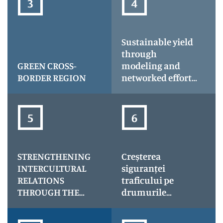
acronim PROTECT
Sustainable yield
through
GREEN CROSS-
modeling and
BORDER REGION
networked efforts
for riverbank and
dams governance
underlying
community
climate
resilience-
STRENGTHENING
Creșterea
Climate Synergy
INTERCULTURAL
siguranței
RELATIONS
traficului pe
THROUGH THE
drumurile
DEVELOPMENT OF
județene în
CULTURAL
județul Satu Mare