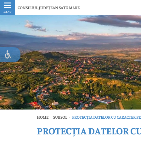
Ultimele
CONSILIUL JUDEȚEAN SATU MARE
MENU
HOME
›
SUBSOL
›
PROTECȚIA DATELOR CU CARACTER P
PROTECȚIA DATELOR C
Ul