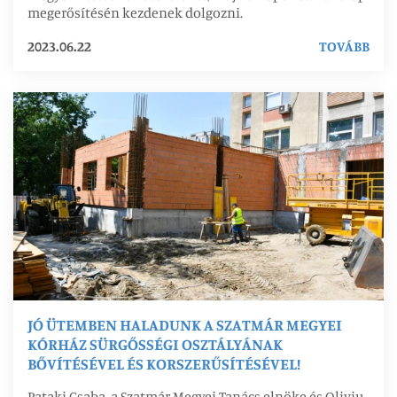
megerősítésén kezdenek dolgozni.
2023.06.22
TOVÁBB
JÓ ÜTEMBEN HALADUNK A SZATMÁR MEGYEI
KÓRHÁZ SÜRGŐSSÉGI OSZTÁLYÁNAK
BŐVÍTÉSÉVEL ÉS KORSZERŰSÍTÉSÉVEL!
Pataki Csaba, a Szatmár Megyei Tanács elnöke és Oliviu