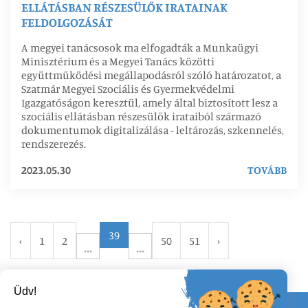
ELLÁTÁSBAN RÉSZESÜLŐK IRATAINAK
FELDOLGOZÁSÁT
A megyei tanácsosok ma elfogadták a Munkaügyi
Minisztérium és a Megyei Tanács közötti
együttműködési megállapodásról szóló határozatot, a
Szatmár Megyei Szociális és Gyermekvédelmi
Igazgatóságon keresztül, amely által biztosított lesz a
szociális ellátásban részesülők irataiból származó
dokumentumok digitalizálása - leltározás, szkennelés,
rendszerezés.
2023.05.30
TOVÁBB
39
‹
1
2
50
51
›
Üdv!