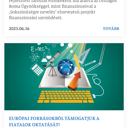
Fejlesztési Társulás elnökeként ma aláírta az Országos
Roma Ügynökséggel, mint finanszírozóval a
„Sokszínűségre nevelés” elnevezésű projekt
finanszírozási szerződését.
2023.06.16
TOVÁBB
EURÓPAI FORRÁSOKBÓL TÁMOGATJUK A
FIATALOK OKTATÁSÁT!