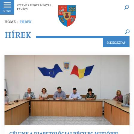
Legfrissebb
Bármikor
SZATMÁR MEGYE MEGYEI
TANÁCS
MENU
HOME
›
HÍREK
×
HÍREK
Legfrissebb
Bármikor
MEGOSZTÁS
CÉLUNK A DIABETOLÓGIAI RÉSZLEG MIELŐBBI