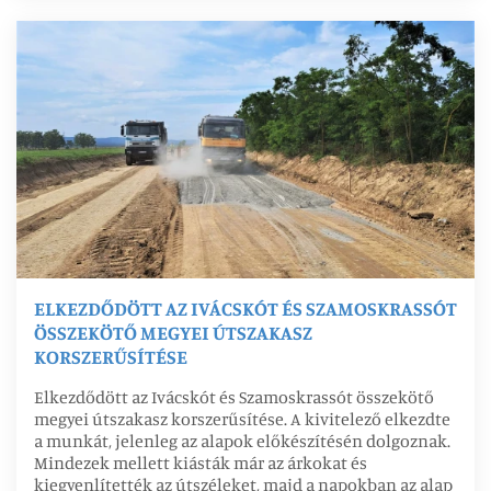
ELKEZDŐDÖTT AZ IVÁCSKÓT ÉS SZAMOSKRASSÓT
ÖSSZEKÖTŐ MEGYEI ÚTSZAKASZ
KORSZERŰSÍTÉSE
Elkezdődött az Ivácskót és Szamoskrassót összekötő
megyei útszakasz korszerűsítése. A kivitelező elkezdte
a munkát, jelenleg az alapok előkészítésén dolgoznak.
Mindezek mellett kiásták már az árkokat és
kiegyenlítették az útszéleket, majd a napokban az alap