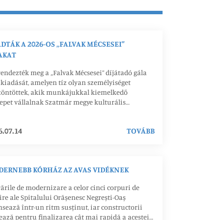
DTÁK A 2026-OS „FALVAK MÉCSESEI”
AKAT
endezték meg a „Falvak Mécsesei” díjátadó gála
 kiadását, amelyen tíz olyan személyiséget
zöntöttek, akik munkájukkal kiemelkedő
epet vállalnak Szatmár megye kulturális
ékeinek megőrzésében, ápolásában és
ábbadásában.
6.07.14
TOVÁBB
ERNEBB KÓRHÁZ AZ AVAS VIDÉKNEK
ările de modernizare a celor cinci corpuri de
ire ale Spitalului Orășenesc Negrești-Oaș
sează într-un ritm susținut, iar constructorii
ează pentru finalizarea cât mai rapidă a acestei