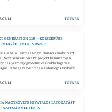
stiții importante pentru locuitorii din Țara
lui. Proiectul este finanțat din fonduri europene,
 Planul Național de Redresare și Reziliență
6.07.14
TOVÁBB
R), și va transforma spitalul într-o unitate
cală modernă și eficientă din punct de vedere
getic. Pacienții vor beneficia de condiții foarte
 de îngrijire și tratament, iar personalul medical
T GENERATION 119 – KORSZERŰBB
vea la dispoziție un mediu de lucru modern.
ERMEKVÉDELMI RENDSZER
ki Csaba, a Szatmár Megyei Tanács elnöke részt
 a „Next Generation 119” projekt bemutatóján,
lyet a Gyermekjogvédelmi és Örökbefogadási
ágos Hatóság valósít meg a Különleges Távközlési
gálattal (STS) együttműködésben. A projekt célja a
es országos segélyvonal korszerűsítése és
6.07.14
TOVÁBB
gáltatásainak bővítése.
IA NAGYKÖVETE HIVATALOS LÁTOGATÁST
TT SZATMÁR MEGYÉBEN