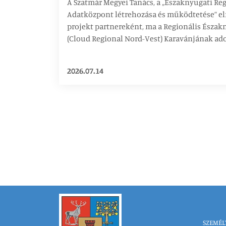
A Szatmár Megyei Tanács, a „Északnyugati Reg
Adatközpont létrehozása és működtetése” e
projekt partnereként, ma a Regionális Észak
(Cloud Regional Nord-Vest) Karavánjának ado
2026.07.14
SZEMÉL