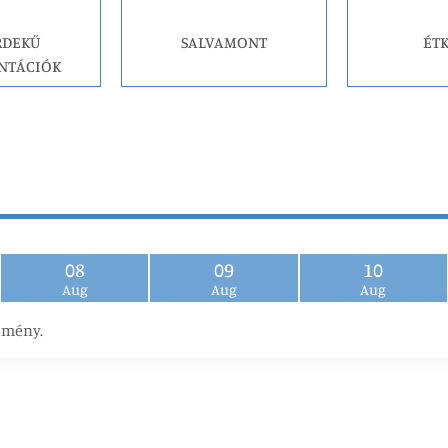
RDEKŰ
SALVAMONT
ÉT
NTÁCIÓK
08
09
10
Aug
Aug
Aug
emény.