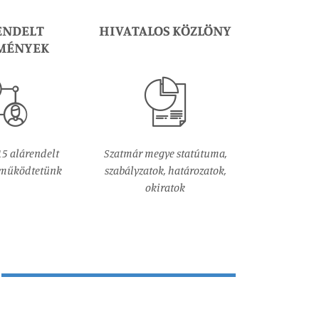
ENDELT
HIVATALOS KÖZLÖNY
MÉNYEK
15 alárendelt
Szatmár megye statútuma,
 működtetünk
szabályzatok, határozatok,
okiratok