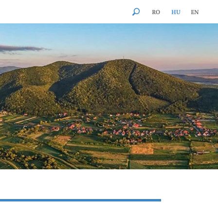
RO
HU
EN