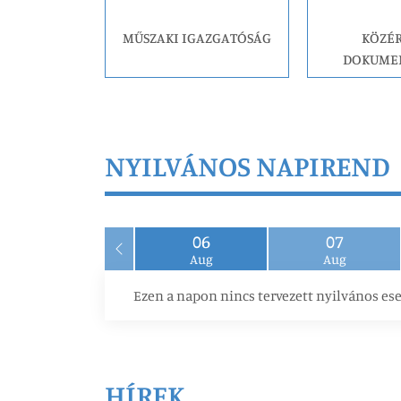
MŰSZAKI IGAZGATÓSÁG
KÖZÉ
DOKUME
NYILVÁNOS NAPIREND
06
07
Aug
Aug
Ezen a napon nincs tervezett nyilvános es
HÍREK