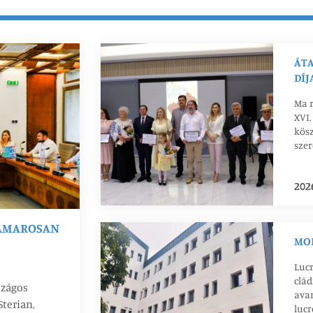
ÁTA
DÍJ
Ma r
XVI.
kös
szer
ért
tov
202
HAMAROSAN
MOD
Lucr
clăd
szágos
avan
Sterian,
lucr