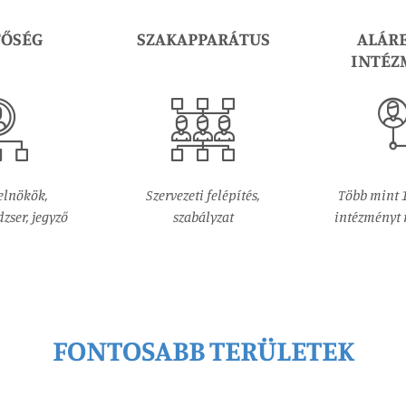
TŐSÉG
SZAKAPPARÁTUS
ALÁR
INTÉZ
elnökök,
Szervezeti felépítés,
Több mint 
ser, jegyző
szabályzat
intézményt
FONTOSABB TERÜLETEK