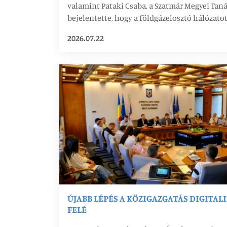
valamint Pataki Csaba, a Szatmár Megyei Tan
bejelentette, hogy a földgázelosztó hálózato
északi részének további 11 településére terjes
2026.07.22
ÚJABB LÉPÉS A KÖZIGAZGATÁS DIGITAL
FELÉ