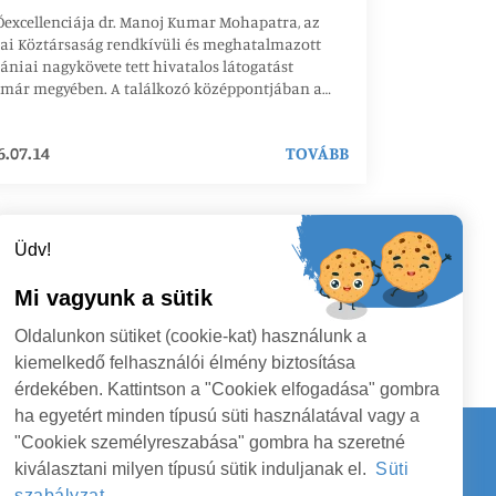
excellenciája dr. Manoj Kumar Mohapatra, az
iai Köztársaság rendkívüli és meghatalmazott
niai nagykövete tett hivatalos látogatást
tmár megyében. A találkozó középpontjában a
már megye és India közötti gazdasági
solatok fejlesztése, a befektetési lehetőségek
6.07.14
TOVÁBB
tatása, valamint a két ország üzleti szereplői
tti együttműködés erősítése állt.
Üdv!
Mi vagyunk a sütik
Oldalunkon sütiket (cookie-kat) használunk a
kiemelkedő felhasználói élmény biztosítása
érdekében. Kattintson a "Cookiek elfogadása" gombra
ha egyetért minden típusú süti használatával vagy a
"Cookiek személyreszabása" gombra ha szeretné
kiválasztani milyen típusú sütik induljanak el.
Süti
Kapcsolat
szabályzat