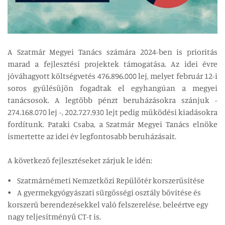
A Szatmár Megyei Tanács számára 2024-ben is prioritás
marad a fejlesztési projektek támogatása. Az idei évre
jóváhagyott költségvetés 476.896.000 lej, melyet február 12-i
soros gyűlésüjön fogadtak el egyhangúan a megyei
tanácsosok. A legtöbb pénzt beruházásokra szánjuk -
274.168.070 lej -, 202.727.930 lejt pedig működési kiadásokra
fordítunk. Pataki Csaba, a Szatmár Megyei Tanács elnöke
ismertette az idei év legfontosabb beruházásait.
A következő fejlesztéseket zárjuk le idén:
• Szatmárnémeti Nemzetközi Repülőtér korszerűsítése
• A gyermekgyógyászati sürgősségi osztály bővítése és
korszerű berendezésekkel való felszerelése, beleértve egy
nagy teljesítményű CT-t is.