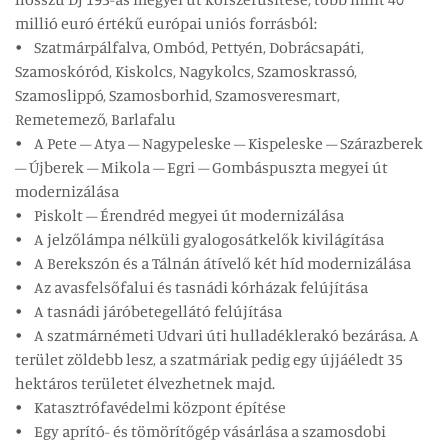
millió euró értékű európai uniós forrásból:
• Szatmárpálfalva, Ombód, Pettyén, Dobrácsapáti,
Szamoskóród, Kiskolcs, Nagykolcs, Szamoskrassó,
Szamoslippó, Szamosborhid, Szamosveresmart,
Remetemező, Barlafalu
• A Pete – Atya – Nagypeleske – Kispeleske – Szárazberek
– Újberek – Mikola – Egri – Gombáspuszta megyei út
modernizálása
• Piskolt – Érendréd megyei út modernizálása
• A jelzőlámpa nélküli gyalogosátkelők kivilágítása
• A Berekszón és a Tálnán átívelő két híd modernizálása
• Az avasfelsőfalui és tasnádi kórházak felújítása
• A tasnádi járóbetegellátó felújítása
• A szatmárnémeti Udvari úti hulladéklerakó bezárása. A
terület zöldebb lesz, a szatmáriak pedig egy újjáéledt 35
hektáros területet élvezhetnek majd.
• Katasztrófavédelmi központ építése
• Egy aprító- és tömörítőgép vásárlása a szamosdobi