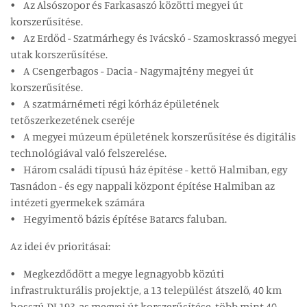
• Az Alsószopor és Farkasaszó közötti megyei út
korszerűsítése.
• Az Erdőd - Szatmárhegy és Ivácskó - Szamoskrassó megyei
utak korszerűsítése.
• A Csengerbagos - Dacia - Nagymajtény megyei út
korszerűsítése.
• A szatmárnémeti régi kórház épületének
tetőszerkezetének cseréje
• A megyei múzeum épületének korszerűsítése és digitális
technológiával való felszerelése.
• Három családi típusú ház építése - kettő Halmiban, egy
Tasnádon - és egy nappali központ építése Halmiban az
intézeti gyermekek számára
• Hegyimentő bázis építése Batarcs faluban.
Az idei év prioritásai:
• Megkezdődött a megye legnagyobb közúti
infrastrukturális projektje, a 13 települést átszelő, 40 km
hosszú DJ 193-as megyei út korszerűsítése, több mint 40