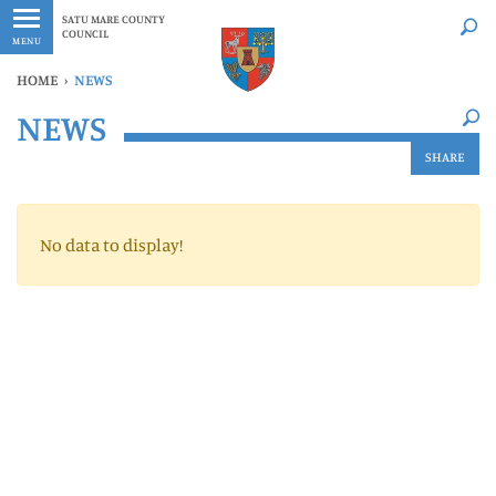
Latest
Whenever
SATU MARE COUNTY
COUNCIL
MENU
HOME
›
NEWS
×
NEWS
Latest
Whenever
SHARE
No data to display!