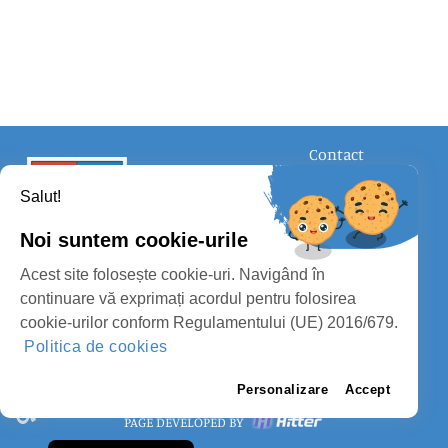
Contact
FOLLOW US
Salut!
Noi suntem cookie-urile
Acest site folosește cookie-uri. Navigând în
continuare vă exprimați acordul pentru folosirea
cookie-urilor conform Regulamentului (UE) 2016/679.
SATU MARE COUNTY COUNCIL
Politica de cookies
PROTECTION OF PERSONAL DATA SATU MARE COUNTY COUNCIL
Personalizare
Accept
PAGE DEVELOPED BY