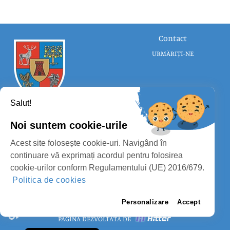
Contact
URMĂRIȚI-NE
Salut!
Noi suntem cookie-urile
CONSILIUL JUDEȚEAN SATU MARE
Acest site folosește cookie-uri. Navigând în
PROTECȚIA DATELOR PERSONALE
continuare vă exprimați acordul pentru folosirea
cookie-urilor conform Regulamentului (UE) 2016/679.
MASS-MEDIA
Politica de cookies
FII PREGĂTIT
PAGINA VECHE
Personalizare
Accept
PAGINĂ DEZVOLTATĂ DE