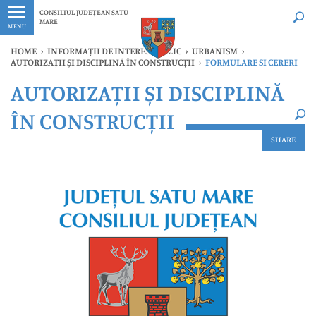
Ultimele
Oricând
CONSILIUL JUDEȚEAN SATU
MARE
MENU
HOME
›
INFORMAȚII DE INTERES PUBLIC
›
URBANISM
›
AUTORIZAȚII ȘI DISCIPLINĂ ÎN CONSTRUCȚII
›
FORMULARE SI CERERI
×
AUTORIZAȚII ȘI DISCIPLINĂ
Ultimele
Oricând
ÎN CONSTRUCȚII
SHARE