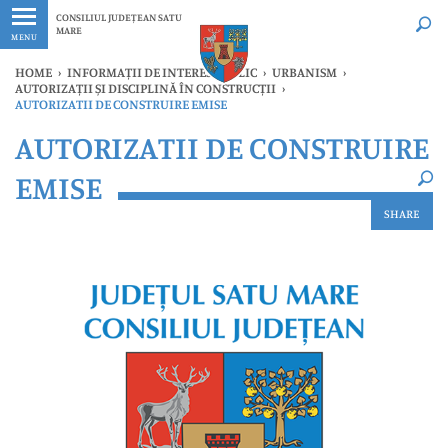
Ultimele
Oricând
CONSILIUL JUDEȚEAN SATU
MARE
MENU
HOME
›
INFORMAȚII DE INTERES PUBLIC
›
URBANISM
›
AUTORIZAȚII ȘI DISCIPLINĂ ÎN CONSTRUCȚII
›
AUTORIZATII DE CONSTRUIRE EMISE
×
AUTORIZATII DE CONSTRUIRE
Ultimele
Oricând
EMISE
SHARE