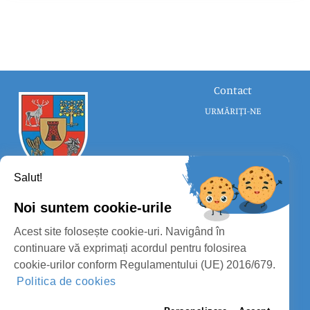
Contact
URMĂRIȚI-NE
Salut!
Noi suntem cookie-urile
CONSILIUL JUDEȚEAN SATU MARE
Acest site folosește cookie-uri. Navigând în
PROTECȚIA DATELOR PERSONALE
continuare vă exprimați acordul pentru folosirea
cookie-urilor conform Regulamentului (UE) 2016/679.
MASS-MEDIA
Politica de cookies
FII PREGĂTIT
PAGINA VECHE