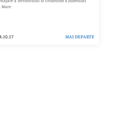
ajare a Teritoriului si Urbanism a judetului
u Mare
4.10.17
MAI DEPARTE