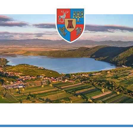
Oricând
timele
Oricând