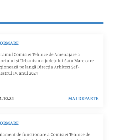
FORMARE
gramul Comisiei Tehnice de Amenajare a
toriului și Urbanism a județului Satu Mare care
ționează pe langă Direcția Arhitect Șef -
estrul IV, anul 2024
4.10.21
MAI DEPARTE
FORMARE
lament de functionare a Comisiei Tehnice de