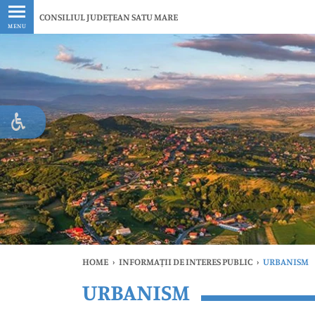
Ultimele
CONSILIUL JUDEȚEAN SATU MARE
MENU
HOME
›
INFORMAȚII DE INTERES PUBLIC
›
URBANISM
URBANISM
Ul