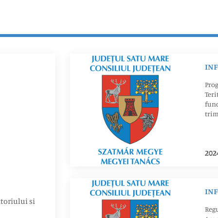
IN
Pro
Teri
func
trim
202
IN
toriului si
Regu