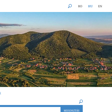
RO
HU
EN
K
×
MEGOSZTÁS