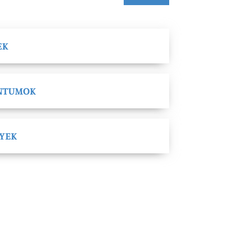
EK
NTUMOK
LYEK