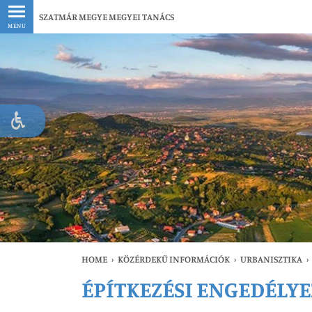
Legfrissebb
SZATMÁR MEGYE MEGYEI TANÁCS
MENU
HOME
›
KÖZÉRDEKŰ INFORMÁCIÓK
›
URBANISZTIKA
›
ÉPÍTKEZÉSI ENGEDÉLYE
Le