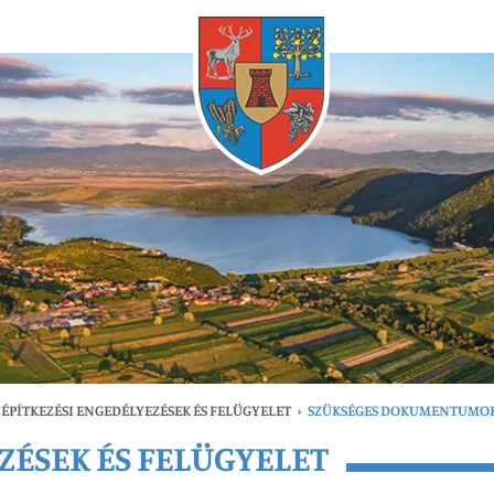
Bármikor
ÉPÍTKEZÉSI ENGEDÉLYEZÉSEK ÉS FELÜGYELET
›
SZÜKSÉGES DOKUMENTUMO
ZÉSEK ÉS FELÜGYELET
gfrissebb
Bármikor