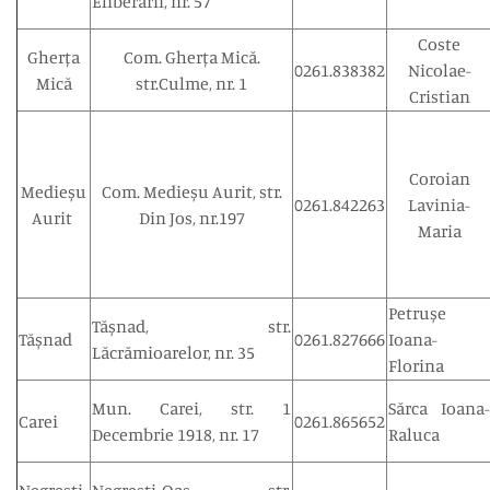
Eliberarii, nr. 57
Coste
Gherța
Com. Gherța Mică.
0261.838382
Nicolae-
Mică
str.Culme, nr. 1
Cristian
Coroian
Medieșu
Com. Medieșu Aurit, str.
0261.842263
Lavinia-
Aurit
Din Jos, nr.197
Maria
Petrușe
Tășnad, str.
Tășnad
0261.827666
Ioana-
Lăcrămioarelor, nr. 35
Florina
Mun. Carei, str. 1
Sărca Ioana-
Carei
0261.865652
Decembrie 1918, nr. 17
Raluca