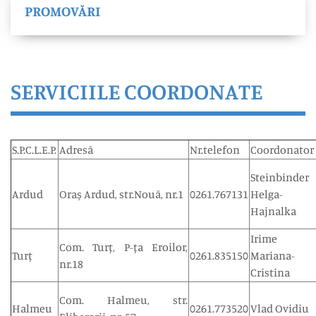
PROMOVĂRI
SERVICIILE COORDONATE
S.P.C.L.E.P.
Adresă
Nr.telefon
Coordonator
Steinbinder
Ardud
Oraș Ardud, str.Nouă, nr.1
0261.767131
Helga-
Hajnalka
Irime
Com. Turț, P-ța Eroilor,
Turț
0261.835150
Mariana-
nr.18
Cristina
Com. Halmeu, str.
Halmeu
0261.773520
Vlad Ovidiu