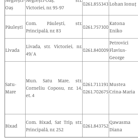
Negrești-
Negrești-Oaș, str.
0261.855343
Lohan Ionuț
Oaș
Victoriei, nr. 95-97
Com. Păulești, str.
Katona
Păulești
0261.757300
Principală, nr. 83
Eniko
Petrovici
Livada, str. Victoriei, nr.
Livada
0261.840009
Flavius-
49/ A
George
Mun. Satu Mare, str.
Satu-
0261.711191
Mustea
Corneliu Coposu, nr. 14,
Mare
0261.702675
Crina-Maria
et. 4
Com. Bixad, Sat Trip, str.
Qawasma
Bixad
0261.843752
Principală, nr. 252
Diana