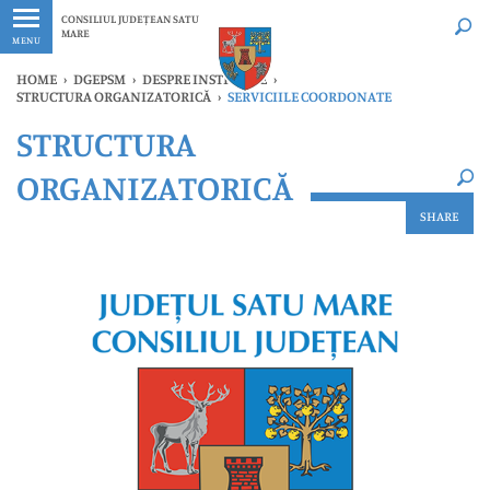
Ultimele
Oricând
CONSILIUL JUDEȚEAN SATU
MARE
MENU
HOME
›
DGEPSM
›
DESPRE INSTITUȚIE
›
STRUCTURA ORGANIZATORICĂ
›
SERVICIILE COORDONATE
×
STRUCTURA
Ultimele
Oricând
ORGANIZATORICĂ
SHARE