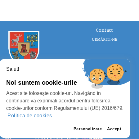
Contact
URMĂRIȚI-NE
Salut!
Noi suntem cookie-urile
CONSILIUL JUDEȚEAN SATU MARE
Acest site folosește cookie-uri. Navigând în
PROTECȚIA DATELOR PERSONALE
continuare vă exprimați acordul pentru folosirea
cookie-urilor conform Regulamentului (UE) 2016/679.
MASS-MEDIA
Politica de cookies
FII PREGĂTIT
PAGINA VECHE
Personalizare
Accept