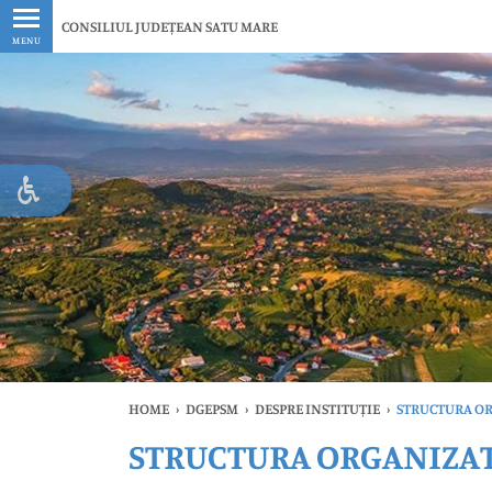
Ultimele
CONSILIUL JUDEȚEAN SATU MARE
MENU
HOME
›
DGEPSM
›
DESPRE INSTITUȚIE
›
STRUCTURA O
STRUCTURA ORGANIZA
Ul