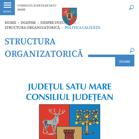
Ultimele
Oricând
CONSILIUL JUDEȚEAN SATU
MARE
MENU
HOME
›
DGEPSM
›
DESPRE INSTITUȚIE
›
STRUCTURA ORGANIZATORICĂ
›
POLITICA CALITĂȚII
×
STRUCTURA
Ultimele
Oricând
ORGANIZATORICĂ
SHARE