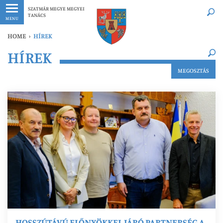
Legfrissebb
Bármikor
SZATMÁR MEGYE MEGYEI
TANÁCS
MENU
HOME
›
HÍREK
×
HÍREK
Legfrissebb
Bármikor
MEGOSZTÁS
HOSSZÚTÁVÚ ELŐNYÖKKEL JÁRÓ PARTNERSÉG A