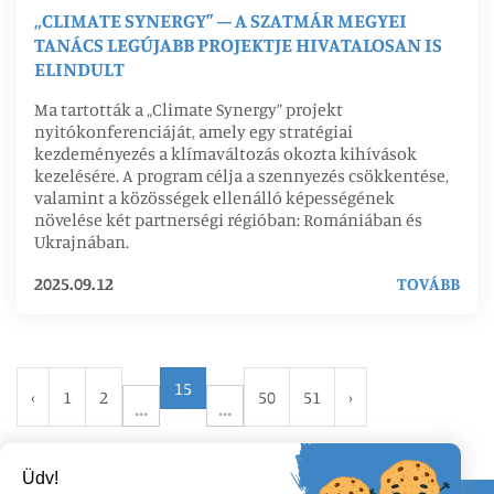
„CLIMATE SYNERGY” – A SZATMÁR MEGYEI
TANÁCS LEGÚJABB PROJEKTJE HIVATALOSAN IS
ELINDULT
Ma tartották a „Climate Synergy” projekt
nyitókonferenciáját, amely egy stratégiai
kezdeményezés a klímaváltozás okozta kihívások
kezelésére. A program célja a szennyezés csökkentése,
valamint a közösségek ellenálló képességének
növelése két partnerségi régióban: Romániában és
Ukrajnában.
2025.09.12
TOVÁBB
15
‹
1
2
50
51
›
Üdv!