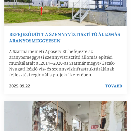
BEFEJEZŐDÖTT A SZENNYVÍZTISZTÍTÓ ÁLLOMÁS
ARANYOSMEGGYESEN
A Szatmárnémeti Apaserv Rt. befejezte az
aranyosmeggyesi szennyvíztisztító állomás építési
munkálatait a „2014–2020-as Szatmár megye/ Észak-
Nyugati Régió víz- és szennyvízinfrastruktúrájának
fejlesztési regionális projekt” keretében.
2025.09.22
TOVÁBB