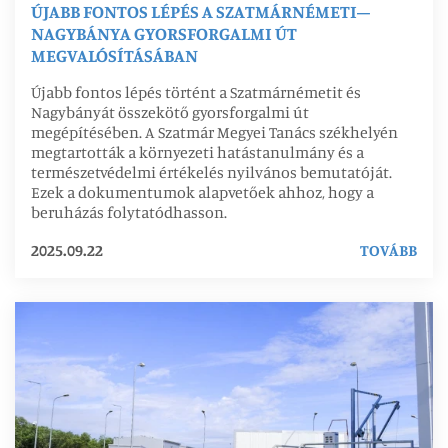
ÚJABB FONTOS LÉPÉS A SZATMÁRNÉMETI–
NAGYBÁNYA GYORSFORGALMI ÚT
MEGVALÓSÍTÁSÁBAN
Újabb fontos lépés történt a Szatmárnémetit és
Nagybányát összekötő gyorsforgalmi út
megépítésében. A Szatmár Megyei Tanács székhelyén
megtartották a környezeti hatástanulmány és a
természetvédelmi értékelés nyilvános bemutatóját.
Ezek a dokumentumok alapvetőek ahhoz, hogy a
beruházás folytatódhasson.
2025.09.22
TOVÁBB