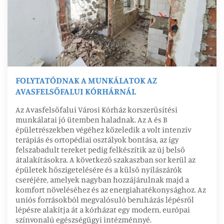
FOLYTATÓDNAK A MUNKÁLATOK AZ
AVASFELSŐFALUI KÓRHÁRNÁL
Az Avasfelsőfalui Városi Kórház korszerűsítési
munkálatai jó ütemben haladnak. Az A és B
épületrészekben végéhez közeledik a volt intenzív
terápiás és ortopédiai osztályok bontása, az így
felszabadult tereket pedig felkészítik az új belső
átalakításokra. A következő szakaszban sor kerül az
épületek hőszigetelésére és a külső nyílászárók
cseréjére, amelyek nagyban hozzájárulnak majd a
komfort növeléséhez és az energiahatékonysághoz. Az
uniós forrásokból megvalósuló beruházás lépésről
lépésre alakítja át a kórházat egy modern, európai
színvonalú egészségügyi intézménnyé.