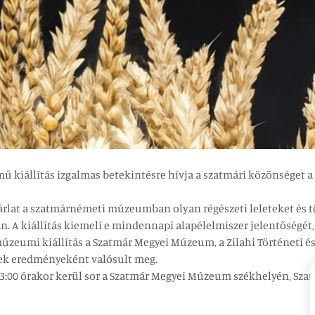
című kiállítás izgalmas betekintésre hívja a szatmári közönséget
rlat a szatmárnémeti múzeumban olyan régészeti leleteket és tö
. A kiállítás kiemeli e mindennapi alapélelmiszer jelentőségét
 múzeumi kiállítás a Szatmár Megyei Múzeum, a Zilahi Történeti 
k eredményeként valósult meg.
13:00 órakor kerül sor a Szatmár Megyei Múzeum székhelyén, Sz