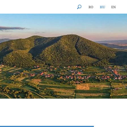
RO
HU
EN