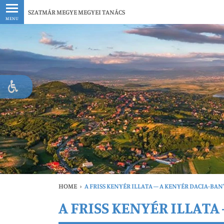
Legfrissebb
SZATMÁR MEGYE MEGYEI TANÁCS
MENU
HOME
›
A FRISS KENYÉR ILLATA – A KENYÉR DACIA-BAN
A FRISS KENYÉR ILLATA