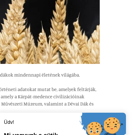
 a dákok mindennapi életének világába.
rténeti adatokat mutat be, amelyek feltárják,
, amely a Kárpát-medence civilizációinak
és Művészeti Múzeum, valamint a Dévai Dák és
atmárnémetiben,
Üdv!