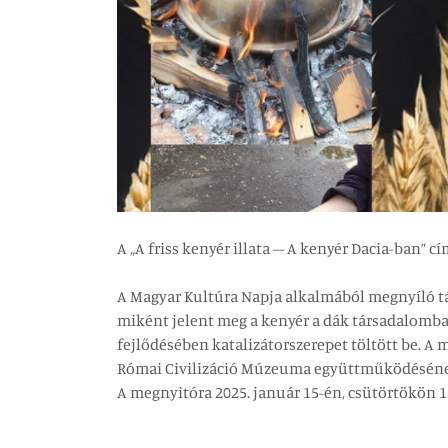
A „A friss kenyér illata – A kenyér Dacia-ban” 
A Magyar Kultúra Napja alkalmából megnyíló tá
miként jelent meg a kenyér a dák társadalomban
fejlődésében katalizátorszerepet töltött be. A
Római Civilizáció Múzeuma együttműködéséne
A megnyitóra 2025. január 15-én, csütörtökön 