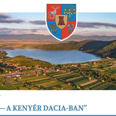
Bármikor
”
 – A KENYÉR DACIA-BAN”