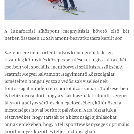
A lunaforrási síközpont megnyitását követő első két
hétben összesen 10 Salvamont-beavatkozásra került sor.
Szerencsére nem történt súlyos kimenetelű baleset,
kizárólag könnyű és közepes sérüléseket regisztráltak, két
esetben volt speciális, mentőorvosi szállításra szükség. A
Szatmár Megyei Salvamont Hegyimentő Közszolgálat
ismételten hangsúlyozza a védősisak viselésének
fontosságát minden téli sportot űző számára. Több esetben
is bebizonyosodott, hogy a sisak használata döntő szerepet
játszott a súlyos sérülések megelőzésében, különösen a
mesterséges hóval borított pályákon. Arra biztatjuk a
résztvevőket, hogy tartsák be a biztonsági ajánlásokat,
annak érdekében, hogy a téli sporttevékenységek optimális
körülmények között és teljes biztonságban