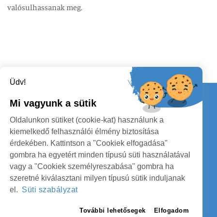
valósulhassanak meg.
Üdv!
Kapcsolat
Mi vagyunk a sütik
KÖVESSENEK
Oldalunkon sütiket (cookie-kat) használunk a
kiemelkedő felhasználói élmény biztosítása
érdekében. Kattintson a "Cookiek elfogadása"
gombra ha egyetért minden típusú süti használatával
vagy a "Cookiek személyreszabása" gombra ha
szeretné kiválasztani milyen típusú sütik induljanak
SZATMÁR MEGYE MEGYEI TANÁCS
el.
Süti szabályzat
SZEMÉLYES ADATOK VÉDELME
További lehetősegek
Elfogadom