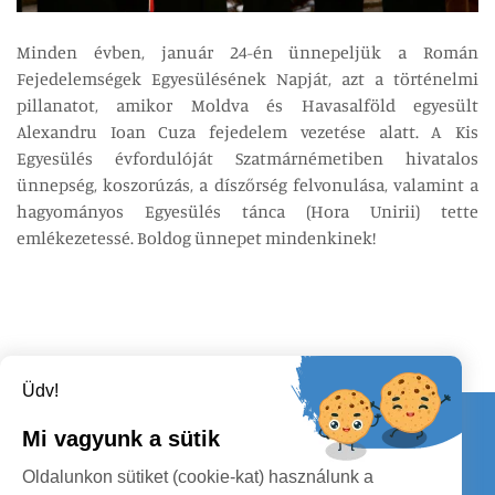
Minden évben, január 24-én ünnepeljük a Román
Fejedelemségek Egyesülésének Napját, azt a történelmi
pillanatot, amikor Moldva és Havasalföld egyesült
Alexandru Ioan Cuza fejedelem vezetése alatt. A Kis
Egyesülés évfordulóját Szatmárnémetiben hivatalos
ünnepség, koszorúzás, a díszőrség felvonulása, valamint a
hagyományos Egyesülés tánca (Hora Unirii) tette
emlékezetessé. Boldog ünnepet mindenkinek!
Üdv!
Kapcsolat
Mi vagyunk a sütik
KÖVESSENEK
Oldalunkon sütiket (cookie-kat) használunk a