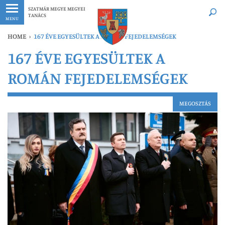
Legfrissebb
Bármikor
SZATMÁR MEGYE MEGYEI
TANÁCS
MENU
HOME
›
167 ÉVE EGYESÜLTEK A ROMÁN FEJEDELEMSÉGEK
167 ÉVE EGYESÜLTEK A
ROMÁN FEJEDELEMSÉGEK
MEGOSZTÁS