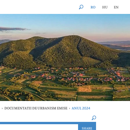
RO
HU
EN
›
DOCUMENTATII DE URBANISM EMISE
›
ANUL 2024
×
SHARE