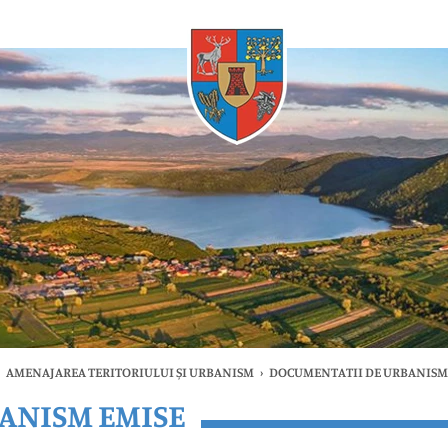
Oricând
AMENAJAREA TERITORIULUI ȘI URBANISM
›
DOCUMENTATII DE URBANISM
ANISM EMISE
timele
Oricând