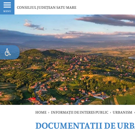
Ultimele
CONSILIUL JUDEȚEAN SATU MARE
MENU
HOME
›
INFORMAȚII DE INTERES PUBLIC
›
URBANISM
›
DOCUMENTATII DE URB
Ul