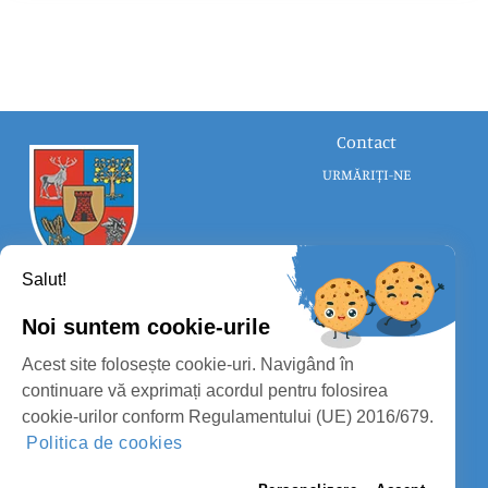
Contact
URMĂRIȚI-NE
Salut!
Noi suntem cookie-urile
CONSILIUL JUDEȚEAN SATU MARE
Acest site folosește cookie-uri. Navigând în
PROTECȚIA DATELOR PERSONALE
continuare vă exprimați acordul pentru folosirea
cookie-urilor conform Regulamentului (UE) 2016/679.
MASS-MEDIA
Politica de cookies
FII PREGĂTIT
PAGINA VECHE