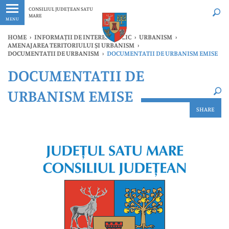
Ultimele
Oricând
CONSILIUL JUDEȚEAN SATU
MARE
MENU
HOME
›
INFORMAȚII DE INTERES PUBLIC
›
URBANISM
›
AMENAJAREA TERITORIULUI ȘI URBANISM
›
DOCUMENTATII DE URBANISM
›
DOCUMENTATII DE URBANISM EMISE
×
DOCUMENTATII DE
Ultimele
Oricând
URBANISM EMISE
SHARE