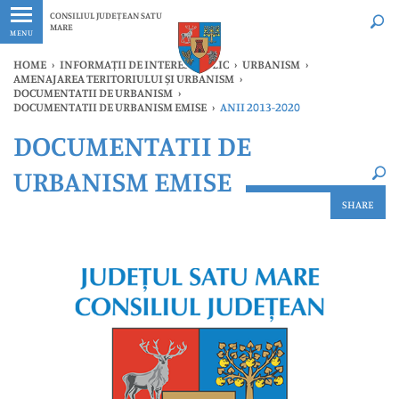
Ultimele
Oricând
CONSILIUL JUDEȚEAN SATU
MARE
MENU
HOME
›
INFORMAȚII DE INTERES PUBLIC
›
URBANISM
›
AMENAJAREA TERITORIULUI ȘI URBANISM
›
DOCUMENTATII DE URBANISM
›
DOCUMENTATII DE URBANISM EMISE
›
ANII 2013-2020
×
DOCUMENTATII DE
Ultimele
Oricând
URBANISM EMISE
SHARE