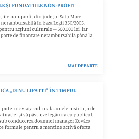
LE ȘI FUNDAȚIILE NON-PROFIT
țiile non-profit din județul Satu Mare.
e nerambursabilă în baza Legii 350/2005.
pentru acțiuni culturale – 500.000 lei, iar
vea parte de finanțare nerambursabilă până la
MAI DEPARTE
CA „DINU LIPATTI” ÎN TIMPUL
puternic viața culturală, unele instituții de
ituației și să păstreze legătura cu publicul.
are sub conducerea doamnei manager Kovács
ite formule pentru a menține activă oferta