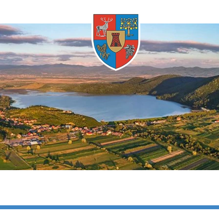
Oricând
timele
Oricând