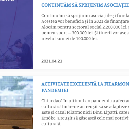
CONTINUĂM SĂ SPRIJINIM ASOCIAȚII
Continuăm să sprijinim asociațiile și funda
Acestea vor beneficia și în 2021 de finanțar
Alocăm pentru sectorul social 2.200.000 lei, 
pentru sport – 300.000 lei. Și tinerii vor a
nivelul sumei de 100.000 lei.
2021.04.21
ACTIVITATE EXCELENTĂ LA FILARMONI
PANDEMIEI
Chiar dacă în ultimul an pandemia a afectat 
cultură sătmărene au reușit să se adapteze s
Este și cazul Filarmonicii Dinu Lipatti, c
Emőke, a reușit să găsească cele mai potriv
culturală.