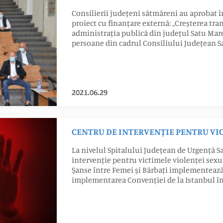
Consilierii județeni sătmăreni au aprobat 
proiect cu finanțare externă: „Creșterea trans
administrația publică din județul Satu Mare”
persoane din cadrul Consiliului Județean 
2021.06.29
CENTRU DE INTERVENȚIE PENTRU VI
La nivelul Spitalului Județean de Urgență Sa
intervenție pentru victimele violenței sexu
Șanse între Femei și Bărbați implementează 
implementarea Convenției de la Istanbul î