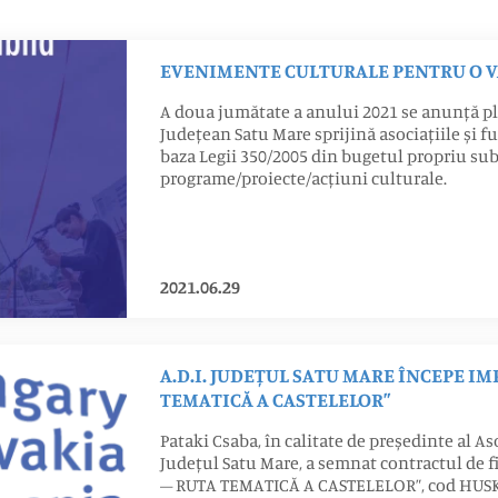
EVENIMENTE CULTURALE PENTRU O V
A doua jumătate a anului 2021 se anunță pl
Județean Satu Mare sprijină asociațiile și f
baza Legii 350/2005 din bugetul propriu su
programe/proiecte/acțiuni culturale.
2021.06.29
A.D.I. JUDEȚUL SATU MARE ÎNCEPE 
TEMATICĂ A CASTELELOR”
Pataki Csaba, în calitate de președinte al A
Județul Satu Mare, a semnat contractul de 
– RUTA TEMATICĂ A CASTELELOR”, cod HUSKROU