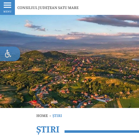
Ultimele
CONSILIUL JUDEȚEAN SATU MARE
MENU
HOME
›
ȘTIRI
ȘTIRI
Ul