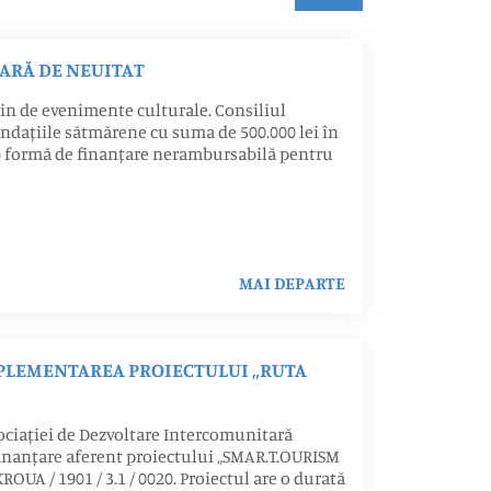
ARĂ DE NEUITAT
in de evenimente culturale. Consiliul
undațiile sătmărene cu suma de 500.000 lei în
b formă de finanțare nerambursabilă pentru
MAI DEPARTE
IMPLEMENTAREA PROIECTULUI „RUTA
sociației de Dezvoltare Intercomunitară
finanțare aferent proiectului „SMAR.T.OURISM
A / 1901 / 3.1 / 0020. Proiectul are o durată