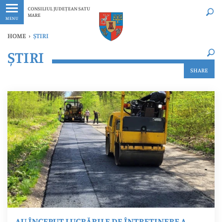
Ultimele
Oricând
CONSILIUL JUDEȚEAN SATU
MARE
MENU
HOME
›
ȘTIRI
×
ȘTIRI
Ultimele
Oricând
SHARE
AU ÎNCEPUT LUCRĂRILE DE ÎNTREȚINERE A