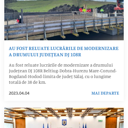
AU FOST RELUATE LUCRĂRILE DE MODERNIZARE
A DRUMULUI JUDEȚEAN DJ 108R
Au fost reluate lucrările de modernizare a drumului
județean DJ 108R Beltiug-Dobra-Hurezu Mare-Corund-
Bogdand-Hodod-limita de județ Sălaj, cu o lungime
totală de 38 de km.
2023.04.04
MAI DEPARTE