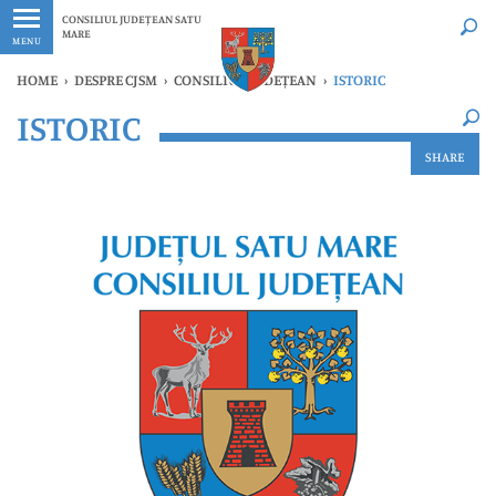
Ultimele
Oricând
CONSILIUL JUDEȚEAN SATU
MARE
MENU
HOME
›
DESPRE CJSM
›
CONSILIUL JUDEȚEAN
›
ISTORIC
×
ISTORIC
Ultimele
Oricând
SHARE