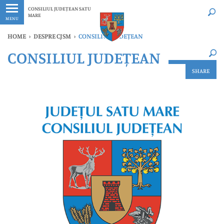
Ultimele
Oricând
CONSILIUL JUDEȚEAN SATU
MARE
MENU
HOME
›
DESPRE CJSM
›
CONSILIUL JUDEȚEAN
×
CONSILIUL JUDEȚEAN
Ultimele
Oricând
SHARE