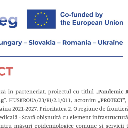
în parteneriat, proiectul cu titlul ,,
Pandemic R
g”
, HUSKROUA/23/RI/2.1/011, acronim
„PROTECT
”
na 2021-2027, Prioritatea 2, O regiune de frontieră
medicală - Scară obișnuită cu element infrastructură,
pentru măsuri epidemiologice comune și servicii tra