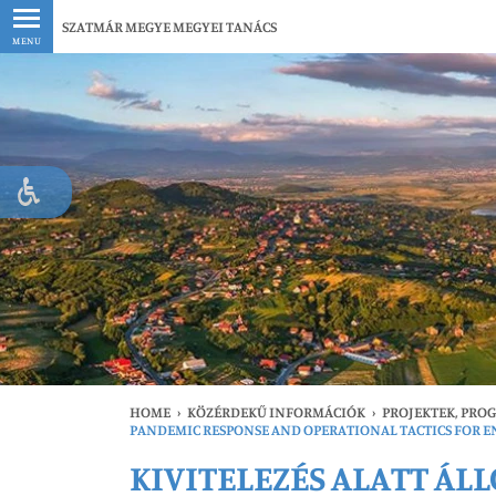
Legfrissebb
SZATMÁR MEGYE MEGYEI TANÁCS
MENU
HOME
›
KÖZÉRDEKŰ INFORMÁCIÓK
›
PROJEKTEK, PRO
PANDEMIC RESPONSE AND OPERATIONAL TACTICS FOR 
KIVITELEZÉS ALATT ÁL