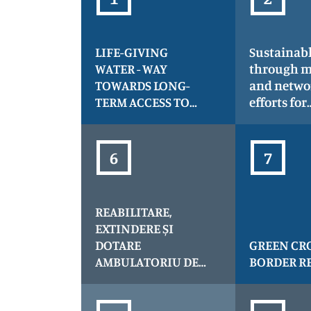
LIFE-GIVING
Sustainabl
WATER - WAY
through m
TOWARDS LONG-
and netwo
TERM ACCESS TO
efforts for
HEALTH - acronim
riverbank
LIFE
dams gov
underlyin
communi
climate re
Climate S
REABILITARE,
EXTINDERE ȘI
DOTARE
GREEN CRO
AMBULATORIU DE
BORDER R
SPECIALITATE
TĂȘNAD