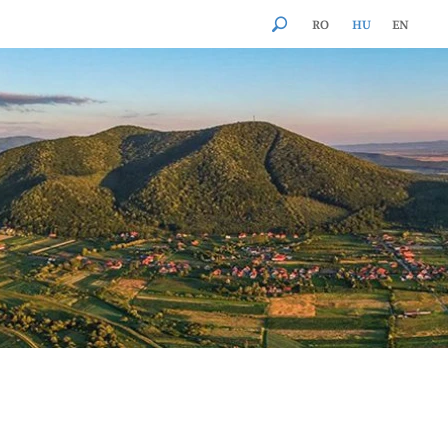
RO
HU
EN