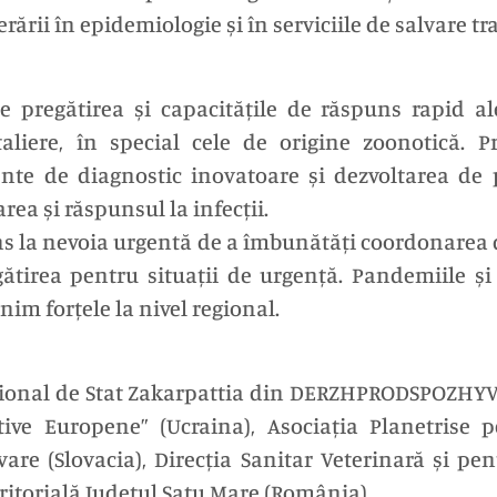
ării în epidemiologie și în serviciile de salvare tr
e pregătirea și capacitățile de răspuns rapid a
taliere, în special cele de origine zoonotică. P
nte de diagnostic inovatoare și dezvoltarea de 
ea și răspunsul la infecții.
ns la nevoia urgentă de a îmbunătăți coordonarea 
egătirea pentru situații de urgență. Pandemiile ș
nim forțele la nivel regional.
ional de Stat Zakarpattia din DERZHPRODSPOZHYV
ive Europene” (Ucraina), Asociația Planetrise p
are (Slovacia), Direcția Sanitar Veterinară și p
ritorială Județul Satu Mare (România).