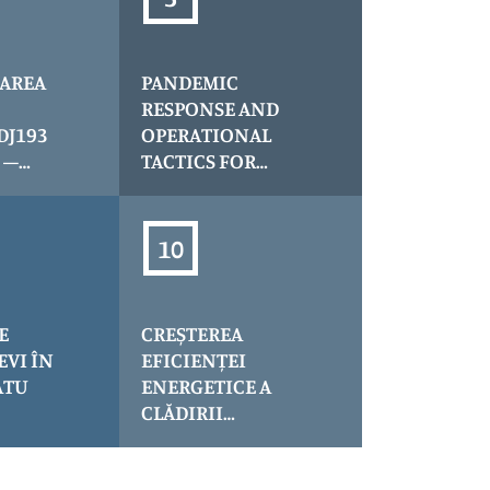
AREA
PANDEMIC
RESPONSE AND
DJ193
OPERATIONAL
 –
TACTICS FOR
 LIMITA
ENHANCED
CONTAINMENT
Ș, KM
AND TRACKING,
+300
acronim PROTECT
E
CREȘTEREA
EVI ÎN
EFICIENȚEI
ATU
ENERGETICE A
CLĂDIRII
SPITALULUI
ORĂȘENESC