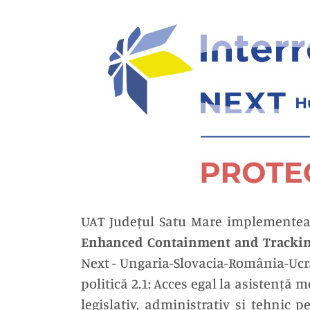
UAT Județul Satu Mare implementează 
Enhanced Containment and Trackin
Next - Ungaria-Slovacia-România-Ucrai
politică 2.1: Acces egal la asistență 
legislativ, administrativ și tehnic 