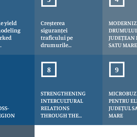
e yield
Creșterea
MODERNIZ
odeling
siguranței
DRUMULUI
rked
traficului pe
JUDEȚEAN 
drumurile
SATU MARE
 and
județene în județul
BORLEȘTI –
ernance
Satu Mare –
DE JUDEȚ
g
iluminarea
MARAMURE
ty
trecerilor de
1+300 – 41
silience-
pietoni
ynergy
STRENGTHENING
MICROBUZ
INTERCULTURAL
PENTRU EL
SS-
RELATIONS
JUDEȚUL S
EGION
THROUGH THE
MARE
DEVELOPMENT OF
CULTURAL