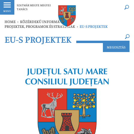
Legfrissebb
Bármikor
SZATMÁR MEGYE MEGYEI
TANÁCS
MENU
HOME
›
KÖZÉRDEKŰ INFORMÁCIÓK
›
PROJEKTEK, PROGRAMOK ÉS STRATÉGIÁK
›
EU-S PROJEKTEK
×
EU-S PROJEKTEK
Legfrissebb
Bármikor
MEGOSZTÁS