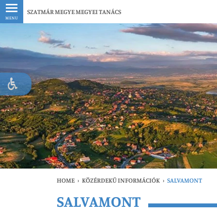
Legfrissebb
SZATMÁR MEGYE MEGYEI TANÁCS
MENU
HOME
›
KÖZÉRDEKŰ INFORMÁCIÓK
›
SALVAMONT
SALVAMONT
Le