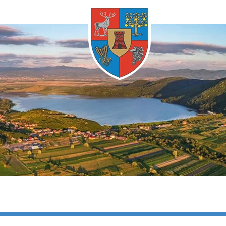
Bármikor
gfrissebb
Bármikor