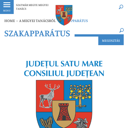
Legfrissebb
Bármikor
SZATMÁR MEGYE MEGYEI
TANÁCS
MENU
HOME
›
A MEGYEI TANÁCSRÓL
›
SZAKAPPARÁTUS
×
SZAKAPPARÁTUS
Legfrissebb
Bármikor
MEGOSZTÁS