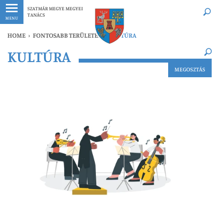
Legfrissebb
Bármikor
SZATMÁR MEGYE MEGYEI
TANÁCS
MENU
HOME
›
FONTOSABB TERÜLETEK
›
KULTÚRA
×
KULTÚRA
Legfrissebb
Bármikor
MEGOSZTÁS