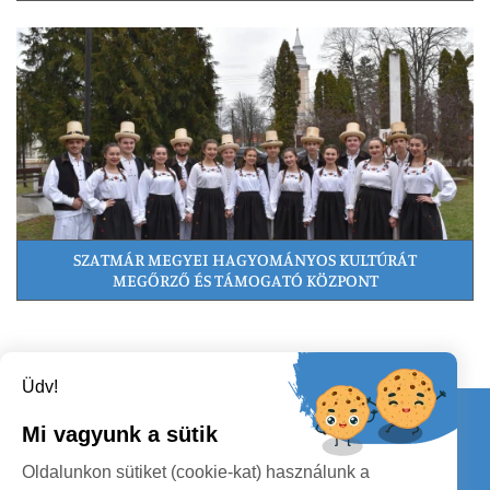
SZATMÁR MEGYEI HAGYOMÁNYOS KULTÚRÁT
MEGŐRZŐ ÉS TÁMOGATÓ KÖZPONT
Üdv!
Kapcsolat
Mi vagyunk a sütik
KÖVESSENEK
Oldalunkon sütiket (cookie-kat) használunk a