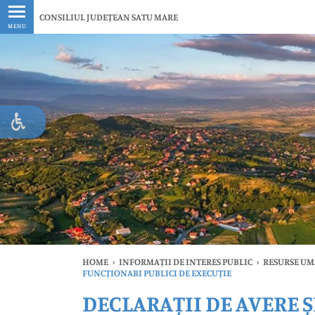
Ultimele
CONSILIUL JUDEȚEAN SATU MARE
MENU
HOME
›
INFORMAȚII DE INTERES PUBLIC
›
RESURSE U
FUNCȚIONARI PUBLICI DE EXECUȚIE
DECLARAȚII DE AVERE Ș
Ul