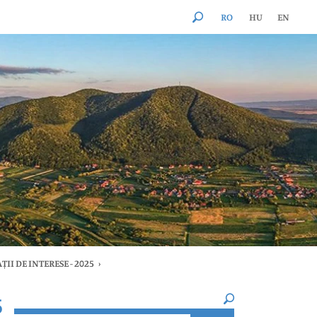
RO
HU
EN
ȚII DE INTERESE - 2025
›
×
5