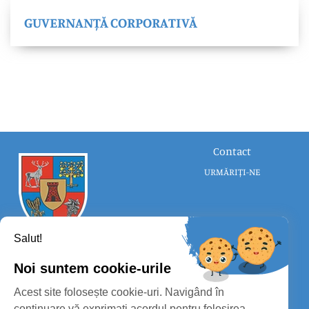
GUVERNANȚĂ CORPORATIVĂ
Contact
URMĂRIȚI-NE
Salut!
Noi suntem cookie-urile
CONSILIUL JUDEȚEAN SATU MARE
Acest site folosește cookie-uri. Navigând în
PROTECȚIA DATELOR PERSONALE
continuare vă exprimați acordul pentru folosirea