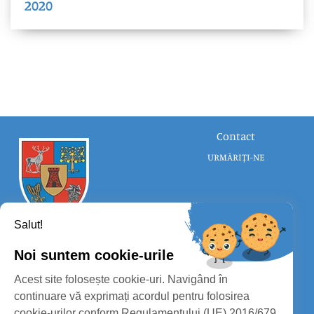
2020
Contact
URMĂRIȚI-NE
Salut!
Noi suntem cookie-urile
CONSILIUL JUDEȚEAN SATU MARE
Acest site folosește cookie-uri. Navigând în
PROTECȚIA DATELOR PERSONALE
continuare vă exprimați acordul pentru folosirea
cookie-urilor conform Regulamentului (UE) 2016/679.