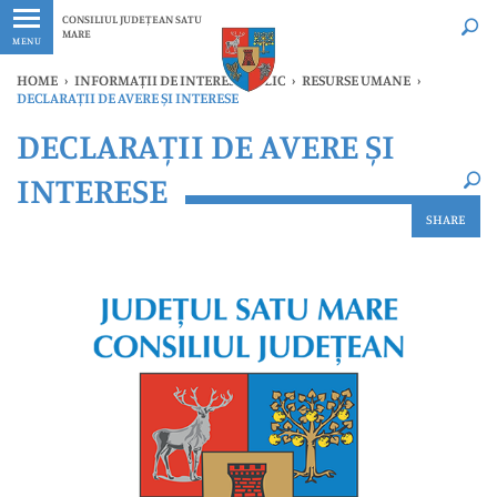
Ultimele
Oricând
CONSILIUL JUDEȚEAN SATU
MARE
MENU
HOME
›
INFORMAȚII DE INTERES PUBLIC
›
RESURSE UMANE
›
DECLARAȚII DE AVERE ȘI INTERESE
×
DECLARAȚII DE AVERE ȘI
Ultimele
Oricând
INTERESE
SHARE