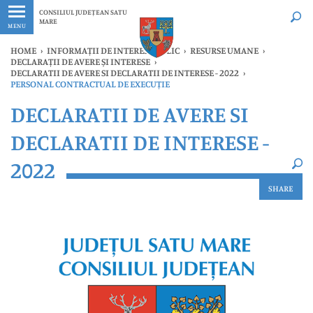
Ultimele
Oricând
CONSILIUL JUDEȚEAN SATU
MARE
MENU
HOME
›
INFORMAȚII DE INTERES PUBLIC
›
RESURSE UMANE
›
DECLARAȚII DE AVERE ȘI INTERESE
›
DECLARATII DE AVERE SI DECLARATII DE INTERESE - 2022
›
PERSONAL CONTRACTUAL DE EXECUȚIE
×
DECLARATII DE AVERE SI
Ultimele
Oricând
DECLARATII DE INTERESE -
2022
SHARE