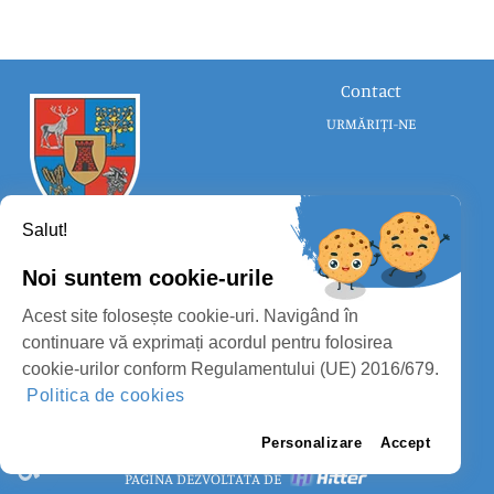
Contact
URMĂRIȚI-NE
Salut!
Noi suntem cookie-urile
CONSILIUL JUDEȚEAN SATU MARE
Acest site folosește cookie-uri. Navigând în
PROTECȚIA DATELOR PERSONALE
continuare vă exprimați acordul pentru folosirea
cookie-urilor conform Regulamentului (UE) 2016/679.
MASS-MEDIA
Politica de cookies
FII PREGĂTIT
PAGINA VECHE
Personalizare
Accept
PAGINĂ DEZVOLTATĂ DE