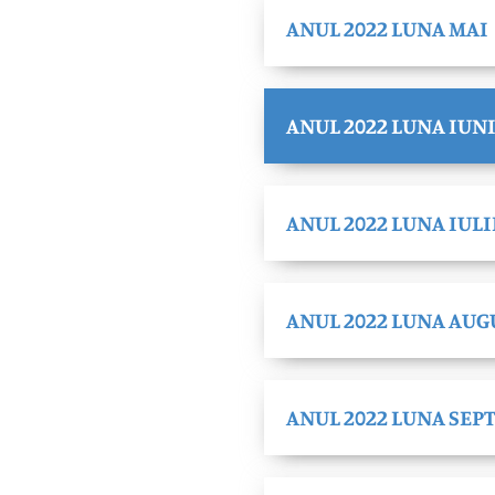
ANUL 2022 LUNA MAI
ANUL 2022 LUNA IUN
ANUL 2022 LUNA IULI
ANUL 2022 LUNA AUG
ANUL 2022 LUNA SEP