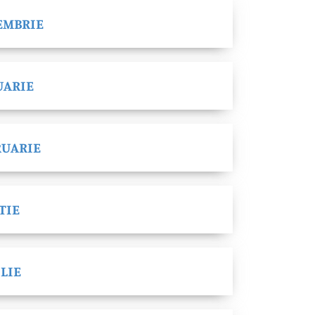
EMBRIE
UARIE
RUARIE
TIE
ILIE