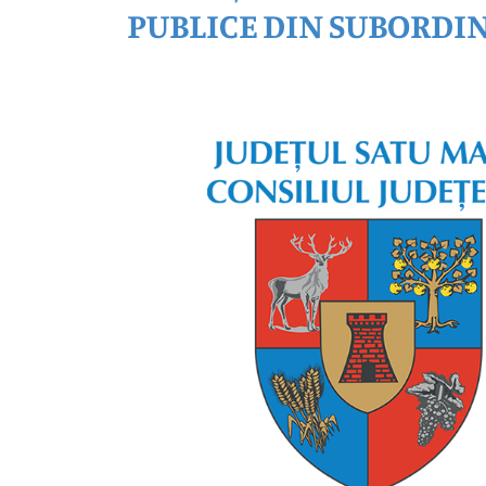
PUBLICE DIN SUBORDI