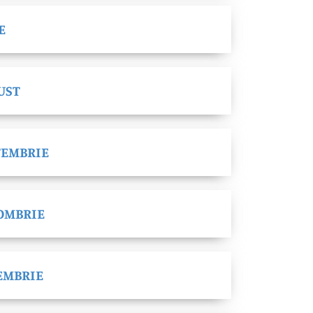
E
UST
TEMBRIE
TOMBRIE
EMBRIE