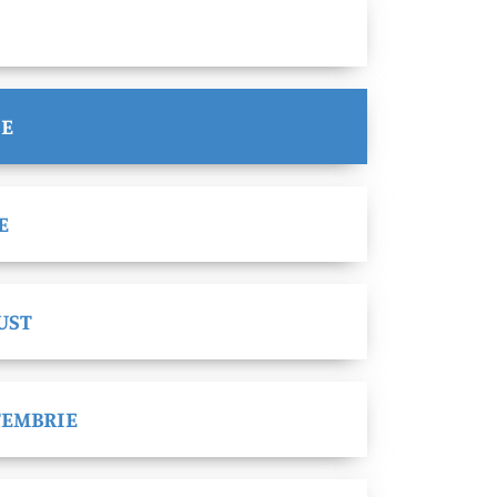
IE
E
UST
TEMBRIE