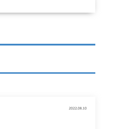
2022.08.10