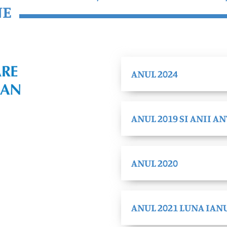
NE
ANUL 2024
ANUL 2019 SI ANII A
ANUL 2020
ANUL 2021 LUNA IAN