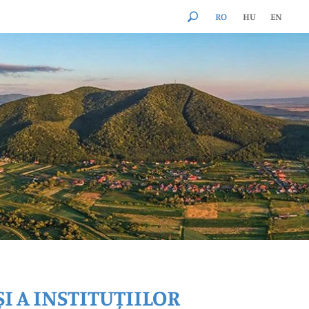
RO
HU
EN
×
I A INSTITUȚIILOR