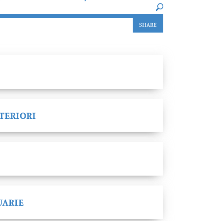
SHARE
NTERIORI
UARIE