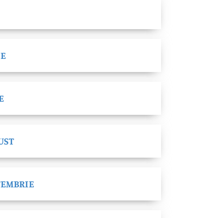
IE
E
UST
TEMBRIE