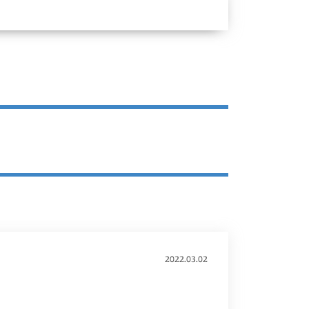
2022.03.02