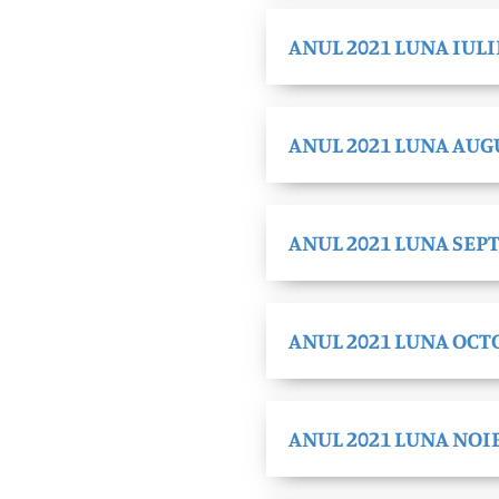
ANUL 2021 LUNA IULI
ANUL 2021 LUNA AUG
ANUL 2021 LUNA SEP
ANUL 2021 LUNA OC
ANUL 2021 LUNA NOI