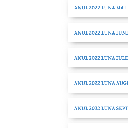
ANUL 2022 LUNA MAI
ANUL 2022 LUNA IUN
ANUL 2022 LUNA IULI
ANUL 2022 LUNA AUG
ANUL 2022 LUNA SEP