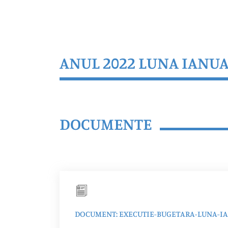
ANUL 2022 LUNA IANUA
DOCUMENTE
DOCUMENT: EXECUTIE-BUGETARA-LUNA-IA