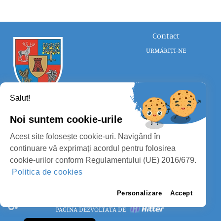
Contact
URMĂRIȚI-NE
Salut!
Noi suntem cookie-urile
CONSILIUL JUDEȚEAN SATU MARE
Acest site folosește cookie-uri. Navigând în
PROTECȚIA DATELOR PERSONALE
continuare vă exprimați acordul pentru folosirea
cookie-urilor conform Regulamentului (UE) 2016/679.
MASS-MEDIA
Politica de cookies
FII PREGĂTIT
PAGINA VECHE
Personalizare
Accept
PAGINĂ DEZVOLTATĂ DE