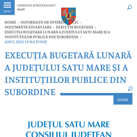
Ultimele
Oricând
CONSILIUL JUDEȚEAN SATU
MARE
MENU
HOME
›
INFORMAȚII DE INTERES PUBLIC
›
DOCUMENTE FINANCIARE
›
EXECUȚIE BUGETARĂ
›
EXECUȚIA BUGETARĂ LUNARĂ A JUDEȚULUI SATU MARE ȘI A
INSTITUȚIILOR PUBLICE DIN SUBORDINE
›
ANUL 2021 LUNA IUNIE
×
EXECUȚIA BUGETARĂ LUNARĂ
Ultimele
Oricând
A JUDEȚULUI SATU MARE ȘI A
INSTITUȚIILOR PUBLICE DIN
SUBORDINE
SHARE