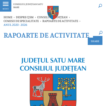
Ultimele
Oricând
CONSILIUL JUDEȚEAN SATU
MARE
MENU
HOME
›
DESPRE CJSM
›
CONSILIUL JUDEȚEAN
›
COMISII DE SPECIALITATE
›
RAPOARTE DE ACTIVITATE
›
ANUL 2020 - 2026
×
RAPOARTE DE ACTIVITATE
Ultimele
Oricând
SHARE