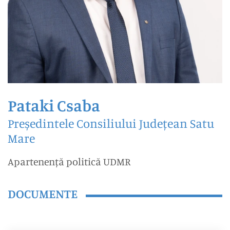
Pataki Csaba
Președintele Consiliului Județean Satu
Mare
Apartenență politică UDMR
DOCUMENTE