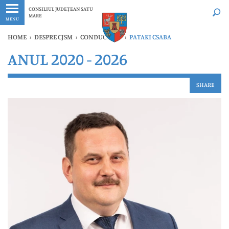
Ultimele
Oricând
CONSILIUL JUDEȚEAN SATU
MARE
MENU
HOME
›
DESPRE CJSM
›
CONDUCEREA
›
PATAKI CSABA
ANUL 2020 - 2026
SHARE