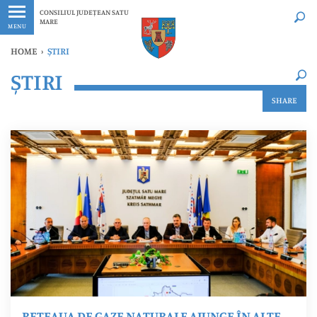
Ultimele
Oricând
CONSILIUL JUDEȚEAN SATU
MARE
MENU
HOME
›
ȘTIRI
×
ȘTIRI
Ultimele
Oricând
SHARE
REȚEAUA DE GAZE NATURALE AJUNGE ÎN ALTE