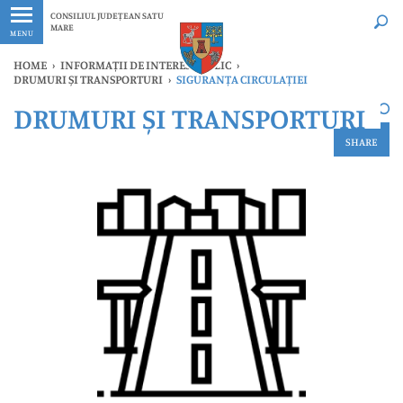
Ultimele
Oricând
CONSILIUL JUDEȚEAN SATU
MARE
MENU
HOME
›
INFORMAȚII DE INTERES PUBLIC
›
DRUMURI ȘI TRANSPORTURI
›
SIGURANȚA CIRCULAȚIEI
×
DRUMURI ȘI TRANSPORTURI
Ultimele
Oricând
SHARE