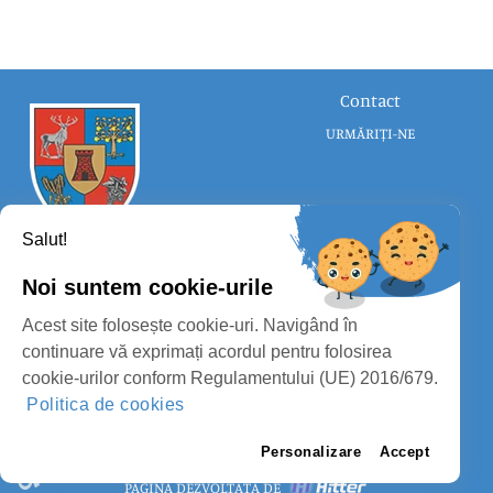
Contact
URMĂRIȚI-NE
Salut!
Noi suntem cookie-urile
CONSILIUL JUDEȚEAN SATU MARE
Acest site folosește cookie-uri. Navigând în
PROTECȚIA DATELOR PERSONALE
continuare vă exprimați acordul pentru folosirea
cookie-urilor conform Regulamentului (UE) 2016/679.
MASS-MEDIA
Politica de cookies
FII PREGĂTIT
PAGINA VECHE
Personalizare
Accept
PAGINĂ DEZVOLTATĂ DE