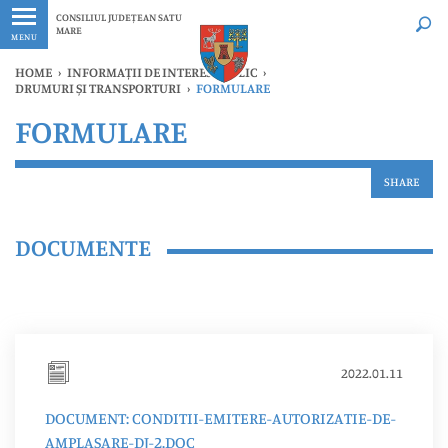
Ultimele
Oricând
CONSILIUL JUDEȚEAN SATU
MARE
MENU
HOME
›
INFORMAȚII DE INTERES PUBLIC
›
DRUMURI ȘI TRANSPORTURI
›
FORMULARE
FORMULARE
SHARE
DOCUMENTE
2022.01.11
DOCUMENT: CONDITII-EMITERE-AUTORIZATIE-DE-
AMPLASARE-DJ-2.DOC