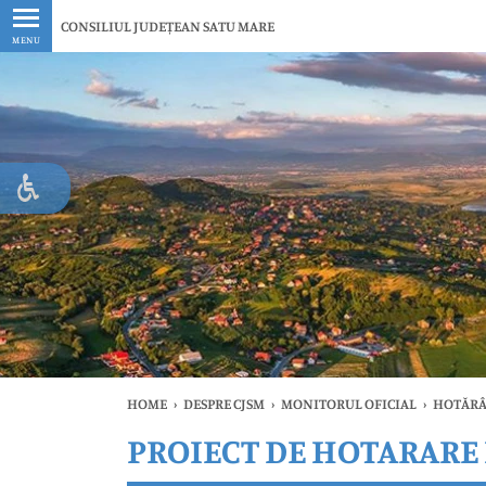
Ultimele
CONSILIUL JUDEȚEAN SATU MARE
MENU
HOME
›
DESPRE CJSM
›
MONITORUL OFICIAL
›
HOTĂRÂ
PROIECT DE HOTARARE N