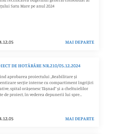
ţului Satu Mare pe anul 2024
4.12.05
MAI DEPARTE
IECT DE HOTĂRÂRE NR.210/05.12.2024
ind aprobarea proiectului ,,Reabilitare și
ientizare secție interne cu compartiment îngrijiri
ative, spital orășenesc Tășnad” și a cheltuielilor
te de proiect, în vederea depunerii lui spre
nțare în cadrul Programului național de
stiții în infrastructura unităților spitalicești
4.12.05
MAI DEPARTE