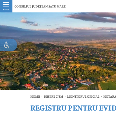
Ultimele
CONSILIUL JUDEȚEAN SATU MARE
MENU
HOME
›
DESPRE CJSM
›
MONITORUL OFICIAL
›
HOTĂRÂ
REGISTRU PENTRU EVI
Ul