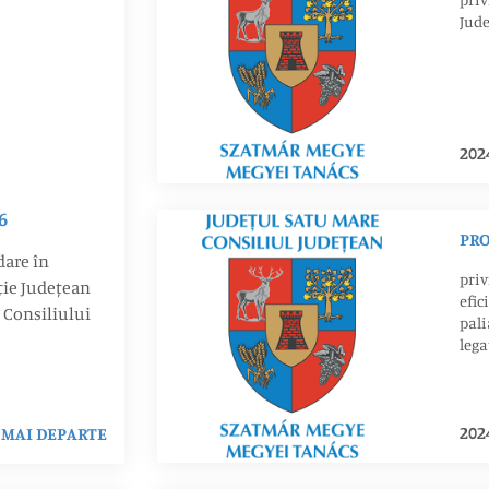
Jude
202
6
PRO
dare în
priv
iție Județean
efic
i Consiliului
pali
lega
fina
inve
202
MAI DEPARTE