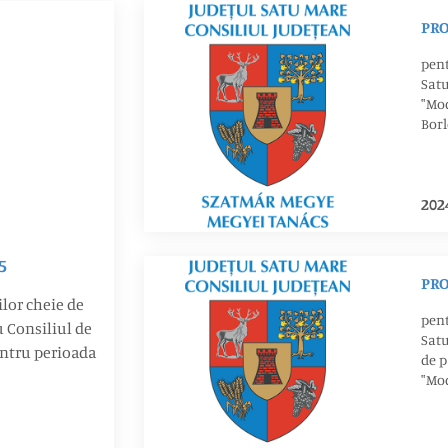
PRO
pent
Satu
‟Mo
Borl
41+3
depu
Regi
202
5
PRO
lor cheie de
pent
u Consiliul de
Satu
rioada
de p
‟Mo
Borl
41+3