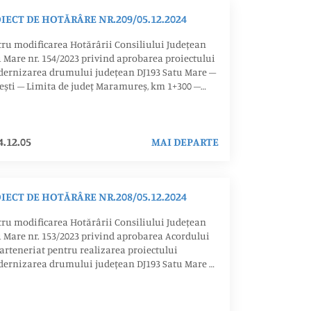
IECT DE HOTĂRÂRE NR.209/05.12.2024
ru modificarea Hotărârii Consiliului Județean
 Mare nr. 154/2023 privind aprobarea proiectului
dernizarea drumului județean DJ193 Satu Mare –
ești – Limita de județ Maramureș, km 1+300 –
00” și a cheltuielilor legate de proiect, în vederea
nerii lui spre finanțare în cadrul Programului
onal Nord-Vest 2021-2027
4.12.05
MAI DEPARTE
IECT DE HOTĂRÂRE NR.208/05.12.2024
ru modificarea Hotărârii Consiliului Județean
 Mare nr. 153/2023 privind aprobarea Acordului
arteneriat pentru realizarea proiectului
dernizarea drumului județean DJ193 Satu Mare –
ești – Limita de județ Maramureș, km 1+300 –
00”