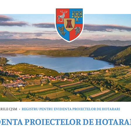
Oricând
RILE CJSM
›
REGISTRU PENTRU EVIDENTA PROIECTELOR DE HOTARARI
DENTA PROIECTELOR DE HOTARA
timele
Oricând