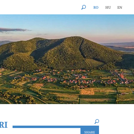
RO
HU
EN
×
RI
SHARE