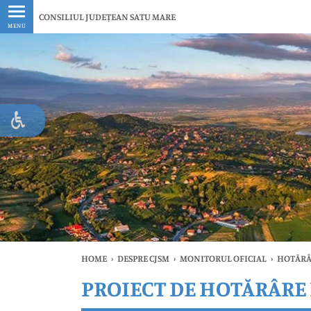
Ultimele
CONSILIUL JUDEȚEAN SATU MARE
MENU
HOME
›
DESPRE CJSM
›
MONITORUL OFICIAL
›
HOTĂRÂ
PROIECT DE HOTĂRÂRE N