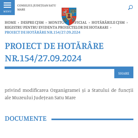
Ultimele
Oricând
CONSILIUL JUDEȚEAN SATU
MARE
MENU
HOME
›
DESPRE CJSM
›
MONITORUL OFICIAL
›
HOTĂRÂRILE CJSM
›
REGISTRU PENTRU EVIDENTA PROIECTELOR DE HOTARARI
›
PROIECT DE HOTĂRÂRE NR.154/27.09.2024
PROIECT DE HOTĂRÂRE
NR.154/27.09.2024
SHARE
privind modificarea Organigramei și a Statului de funcții
ale Muzeului Județean Satu Mare
DOCUMENTE